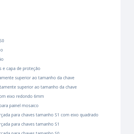
 S0
ão
ão
s e capa de proteção
tamente superior ao tamanho da chave
atamente superior ao tamanho da chave
 com eixo redondo 6mm
 para painel mosaico
orçada para chaves tamanho S1 com eixo quadrado
rçada para chaves tamanho S1
rçada para chaves tamanho S0