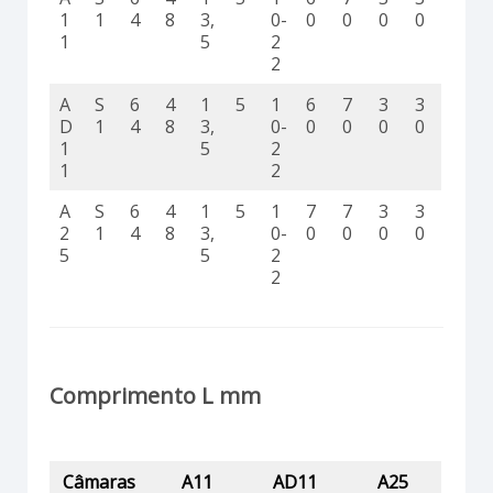
1
1
4
8
3,
0-
0
0
0
0
1
5
2
2
A
S
6
4
1
5
1
6
7
3
3
D
1
4
8
3,
0-
0
0
0
0
1
5
2
1
2
A
S
6
4
1
5
1
7
7
3
3
2
1
4
8
3,
0-
0
0
0
0
5
5
2
2
Comprimento L mm
Câmaras
A11
AD11
A25