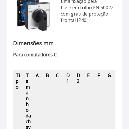
uma fixação pela
base em trilho EN 50022
com grau de proteção
frontal IP40.
Dimensões mm
Para comutadores C.
Ti
T
A
B
C
D
D
E
F
G
p
a
1
2
o
m
a
n
h
o
da
ch
av