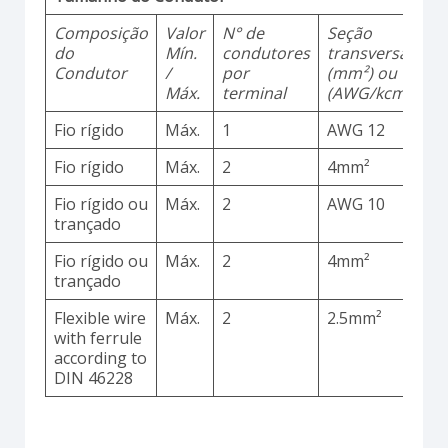
Composição
Valor
N° de
Seção
M
do
Mín.
condutores
transversal
d
Condutor
/
por
(mm²) ou
Máx.
terminal
(AWG/kcmil)
Fio rígido
Máx.
1
AWG 12
C
Fio rígido
Máx.
2
4mm²
C
Fio rígido ou
Máx.
2
AWG 10
C
trançado
Fio rígido ou
Máx.
2
4mm²
C
trançado
Flexible wire
Máx.
2
2.5mm²
C
with ferrule
according to
DIN 46228