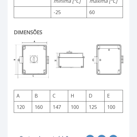
mínima [°C]
máxima [°C]
-25
60
DIMENSÕES
A
B
C
H
D
E
120
160
147
100
125
100