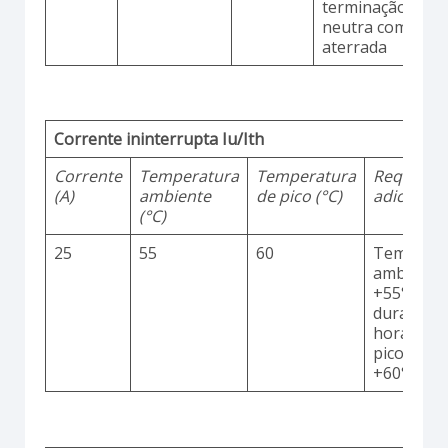
terminação
neutra comum
aterrada
Corrente ininterrupta Iu/Ith
Corrente
Temperatura
Temperatura
Requisito
(A)
ambiente
de pico (°C)
adicionai
(°C)
25
55
60
Temperat
ambiente
+55°C
durante 2
horas co
picos até
+60°C