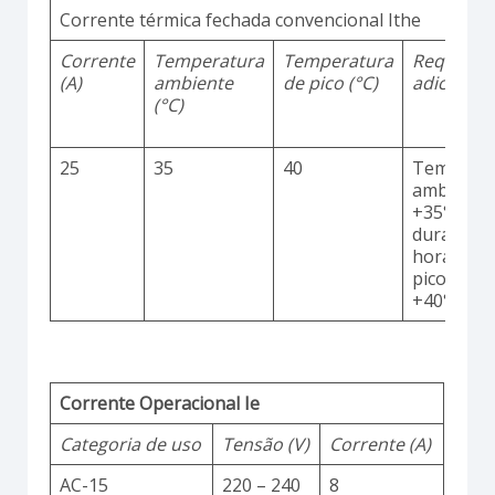
Corrente térmica fechada convencional Ithe
Corrente
Temperatura
Temperatura
Requisito
(A)
ambiente
de pico (°C)
adicionai
(°C)
25
35
40
Temperat
ambiente
+35°C
durante 2
horas co
picos até
+40°C
Corrente Operacional Ie
Categoria de uso
Tensão (V)
Corrente (A)
AC-15
220 – 240
8