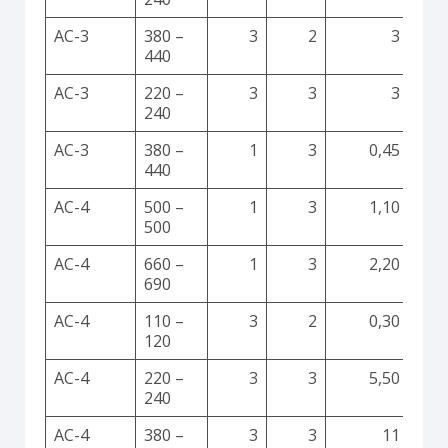
AC-3
380 –
3
2
3
440
AC-3
220 –
3
3
3
240
AC-3
380 –
1
3
0,45
440
AC-4
500 –
1
3
1,10
500
AC-4
660 –
1
3
2,20
690
AC-4
110 –
3
2
0,30
120
AC-4
220 –
3
3
5,50
240
AC-4
380 –
3
3
11