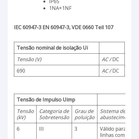
IP65
1NA+1NF
IEC 60947-3 EN 60947-3, VDE 0660 Teil 107
Tensão nominal de isolação Ui
Tensão (V)
AC /
DC
690
AC /
DC
Tensão de Impulso Uimp
Tensão
Categoria de
Grau de
Sistema de
(kV)
Sobretensão
poluição
abastecimento
6
III
3
Válido para
linhas com