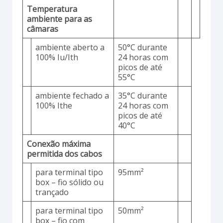
Temperatura
ambiente para as
câmaras
ambiente aberto a
50°C durante
100% Iu/Ith
24 horas com
picos de até
55°C
ambiente fechado a
35°C durante
100% Ithe
24 horas com
picos de até
40°C
Conexão máxima
permitida dos cabos
para terminal tipo
95mm²
box – fio sólido ou
trançado
para terminal tipo
50mm²
box – fio com