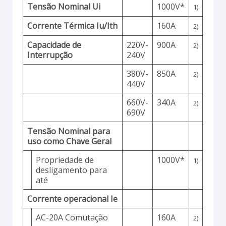
Tensão Nominal Ui
1000V*
1)
Corrente Térmica Iu/Ith
160A
2)
Capacidade de
220V-
900A
2)
Interrupção
240V
380V-
850A
2)
440V
660V-
340A
2)
690V
Tensão Nominal para
uso como Chave Geral
Propriedade de
1000V*
1)
desligamento para
até
Corrente operacional Ie
AC-20A Comutação
160A
2)