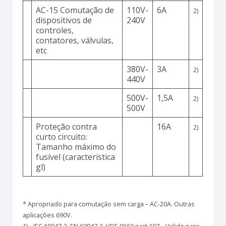
AC-15 Comutação de
110V-
6A
2)
dispositivos de
240V
controles,
contatores, válvulas,
etc
380V-
3A
2)
440V
500V-
1,5A
2)
500V
Proteção contra
16A
2)
curto circuito:
Tamanho máximo do
fusível (característica
gl)
* Apropriado para comutação sem carga – AC-20A. Outras
aplicações 690V.
1)…IEC 60947-3, EN 60947-3, VDE 0660 part 107 – Valido para