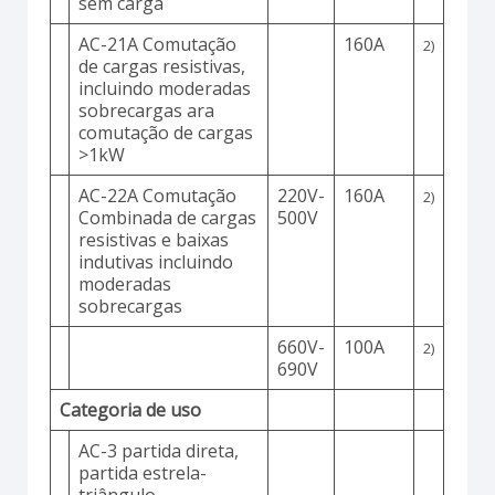
sem carga
AC-21A Comutação
160A
2)
de cargas resistivas,
incluindo moderadas
sobrecargas ara
comutação de cargas
>1kW
AC-22A Comutação
220V-
160A
2)
Combinada de cargas
500V
resistivas e baixas
indutivas incluindo
moderadas
sobrecargas
660V-
100A
2)
690V
Categoria de uso
AC-3 partida direta,
partida estrela-