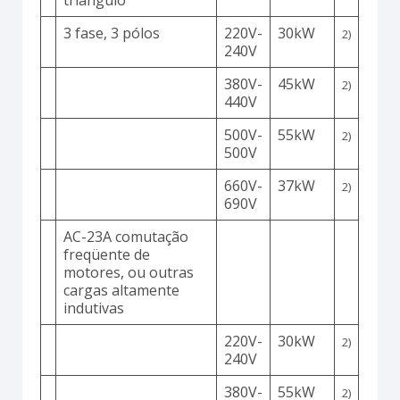
triângulo
3 fase, 3 pólos
220V-
30kW
2)
240V
380V-
45kW
2)
440V
500V-
55kW
2)
500V
660V-
37kW
2)
690V
AC-23A comutação
freqüente de
motores, ou outras
cargas altamente
indutivas
220V-
30kW
2)
240V
380V-
55kW
2)