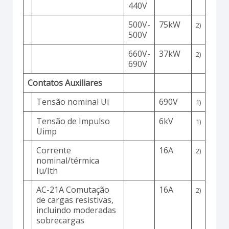
440V
500V-
75kW
2)
500V
660V-
37kW
2)
690V
Contatos Auxiliares
Tensão nominal Ui
690V
1)
Tensão de Impulso
6kV
1)
Uimp
Corrente
16A
2)
nominal/térmica
Iu/Ith
AC-21A Comutação
16A
2)
de cargas resistivas,
incluindo moderadas
sobrecargas