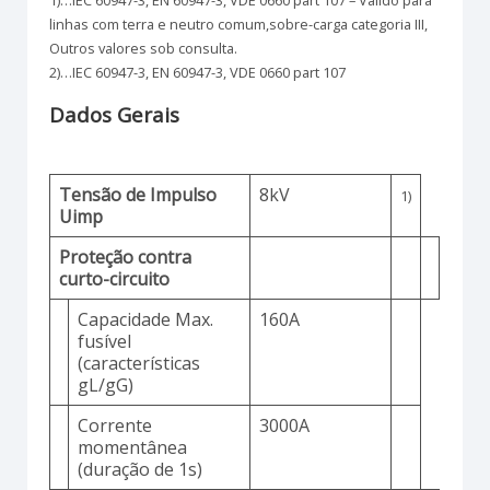
linhas com terra e neutro comum,sobre-carga categoria III,
Outros valores sob consulta.
2)…IEC 60947-3, EN 60947-3, VDE 0660 part 107
Dados Gerais
Tensão de Impulso
8kV
1)
Uimp
Proteção contra
curto-circuito
Capacidade Max.
160A
fusível
(características
gL/gG)
Corrente
3000A
momentânea
(duração de 1s)