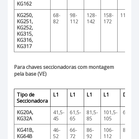
KG162
KG250,
68-
98-
128-
158-
11,2
2
KG251,
82
112
142
172
KG252,
KG315,
KG316,
KG317
Para chaves seccionadoras com montagem
pela base (VE)
Tipo de
L1
L1
L1
L1
D1
Seccionadora
KG20A,
41,5-
61,5-
81,5-
101,5-
6
KG32A
45
65
85
105
KG41B,
46-
66-
86-
106-
8,5
KG64B
52
72
92
112