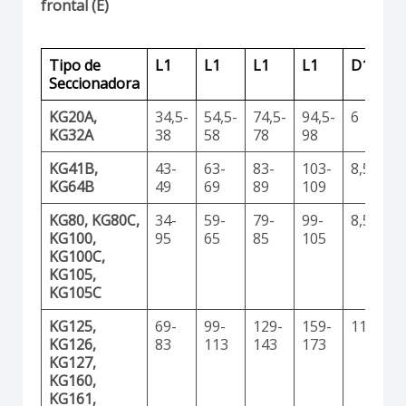
frontal (E)
Tipo de
L1
L1
L1
L1
D1
D
Seccionadora
KG20A,
34,5-
54,5-
74,5-
94,5-
6
1
KG32A
38
58
78
98
KG41B,
43-
63-
83-
103-
8,5
1
KG64B
49
69
89
109
KG80, KG80C,
34-
59-
79-
99-
8,5
1
KG100,
95
65
85
105
KG100C,
KG105,
KG105C
KG125,
69-
99-
129-
159-
11,2
2
KG126,
83
113
143
173
KG127,
KG160,
KG161,