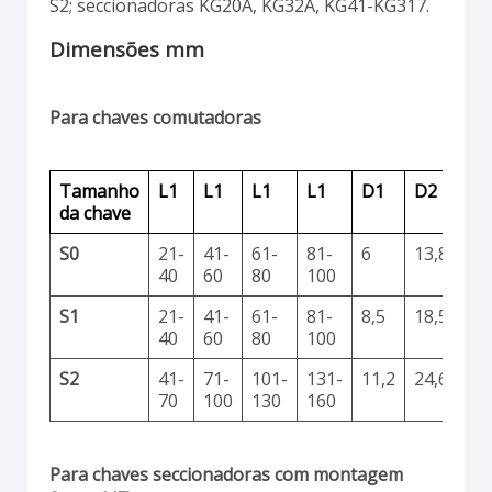
S2; seccionadoras KG20A, KG32A, KG41-KG317.
Dimensões mm
Para chaves comutadoras
Tamanho
L1
L1
L1
L1
D1
D2
S
da chave
S0
21-
41-
61-
81-
6
13,8
12
40
60
80
100
S1
21-
41-
61-
81-
8,5
18,5
16
40
60
80
100
S2
41-
71-
101-
131-
11,2
24,6
22
70
100
130
160
Para chaves seccionadoras com montagem