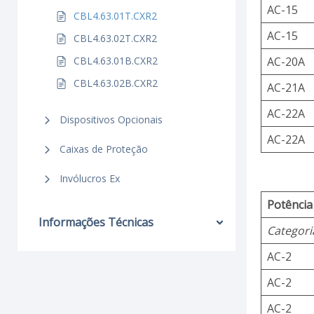
AC-15
CBL4.63.01T.CXR2
AC-15
CBL4.63.02T.CXR2
CBL4.63.01B.CXR2
AC-20A
CBL4.63.02B.CXR2
AC-21A
AC-22A
Dispositivos Opcionais
AC-22A
Caixas de Proteção
Invólucros Ex
Potência
Informações Técnicas
Categori
AC-2
AC-2
AC-2