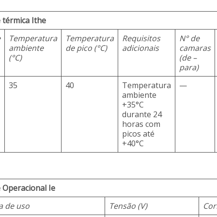
 térmica Ithe
e
Temperatura
Temperatura
Requisitos
N° de
ambiente
de pico (°C)
adicionais
camaras
(°C)
(de –
para)
35
40
Temperatura
—
ambiente
+35°C
durante 24
horas com
picos até
+40°C
 Operacional Ie
a de uso
Tensão (V)
Cor