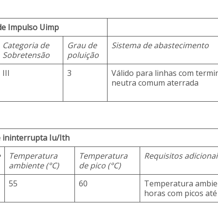
de Impulso Uimp
Categoria de
Grau de
Sistema de abastecimento
Sobretensão
poluição
III
3
Válido para linhas com term
neutra comum aterrada
 ininterrupta Iu/Ith
e
Temperatura
Temperatura
Requisitos adicionai
ambiente (°C)
de pico (°C)
55
60
Temperatura ambien
horas com picos até