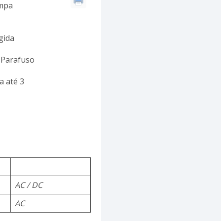
ampa
gida
 Parafuso
a até 3
AC / DC
AC