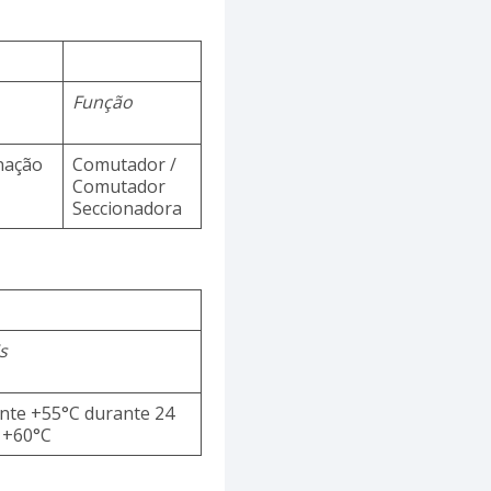
Função
inação
Comutador /
Comutador
Seccionadora
s
te +55°C durante 24
 +60°C