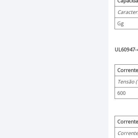
Capacida
Caracterí
Gg
UL60947-4
Corrente
Tensão (
600
Corrente
Corrente