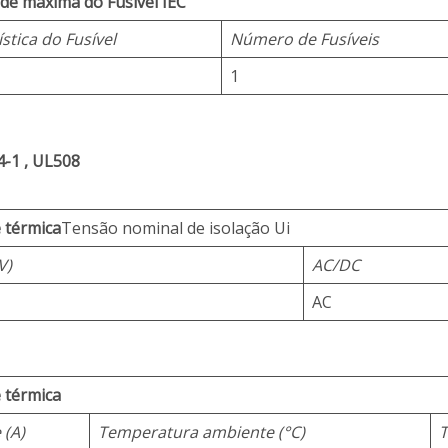
de máxima do Fusível IEC
stica do Fusível
Número de Fusíveis
1
-1 , UL508
 térmica
Tensão nominal de isolação Ui
V)
AC/DC
AC
 térmica
 (A)
Temperatura ambiente (°C)
T