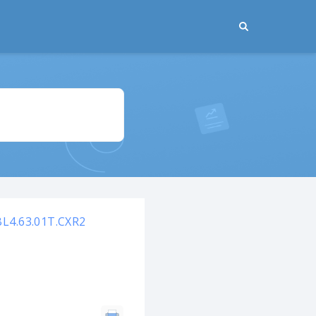
L4.63.01T.CXR2