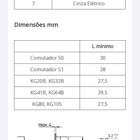
7
Cinza Elétrico
Dimensões mm
L mínimo
Comutador S0
30
Comutador S1
28
KG20B, KG32B
27,5
KG41B, KG64B
39,5
KG80, KG105
27,5