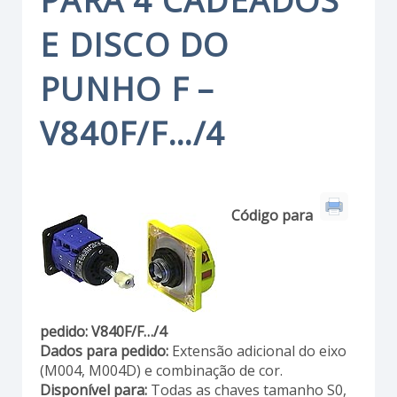
PARA 4 CADEADOS
E DISCO DO
PUNHO F –
V840F/F…/4
Código para
pedido:
V840F/F…/4
Dados para pedido:
Extensão adicional do eixo
(M004, M004D) e combinação de cor.
Disponível para:
Todas as chaves tamanho S0,