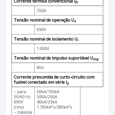
Corrente térmica convencional I
th
250A
Tensão nominal de operação U
e
690V
Tensão nominal de isolamento U
i
1.000V
Tensão nominal de impulso suportável U
imp
8kV
Corrente presumida de curto-circuito com
fusível conectado em série I
p
– para
50kA/100kA
50/60 Hz
500A/250A
690V
40kA/33kA
(rms)
1.700kA²s/380kA²s
– máxima