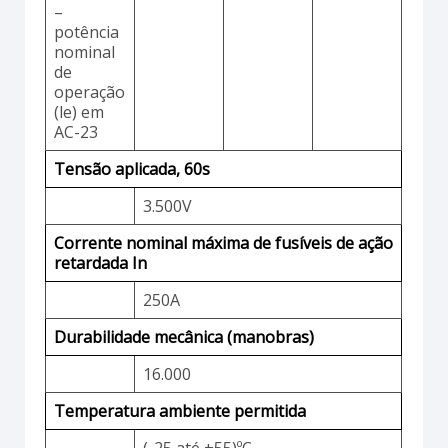
–
potência
nominal
de
operação
(le) em
AC-23
Tensão aplicada, 60s
3.500V
Corrente nominal máxima de fusíveis de ação
retardada In
250A
Durabilidade mecânica (manobras)
16.000
Temperatura ambiente permitida
(-25 até +55)ºC