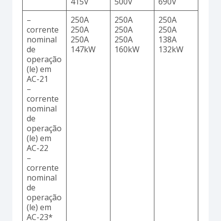
415V
500V
690V
–
250A
250A
250A
corrente
250A
250A
250A
nominal
250A
250A
138A
de
147kW
160kW
132kW
operação
(le) em
AC-21
–
corrente
nominal
de
operação
(le) em
AC-22
–
corrente
nominal
de
operação
(le) em
AC-23*