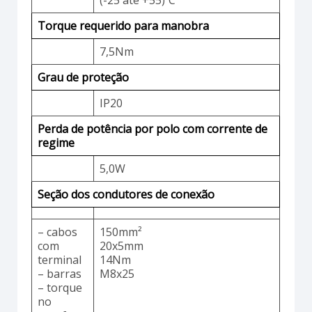
Torque requerido para manobra
7,5Nm
Grau de proteção
IP20
Perda de potência por polo com corrente de
regime
5,0W
Seção dos condutores de conexão
– cabos
150mm²
com
20x5mm
terminal
14Nm
– barras
M8x25
– torque
no