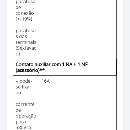
parafuso
de
conexão
(+-10%)
–
parafuso
s dos
terminais
(Sextavad
o)
Contato auxiliar com 1 NA + 1 NF
(acessório)**
– pode-
16A
se fixar
até
–
corrente
de
operação
para
380Vca