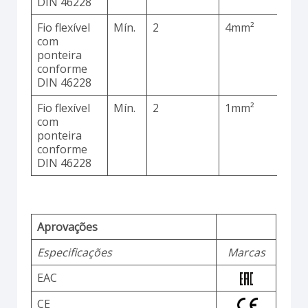
DIN 46228
Fio flexível
Mín.
2
4mm²
C
com
ponteira
conforme
DIN 46228
Fio flexível
Mín.
2
1mm²
C
com
ponteira
conforme
DIN 46228
Aprovações
Especificações
Marcas
EAC
CE