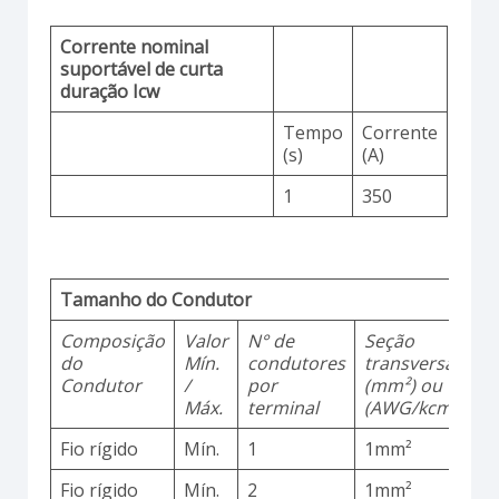
Corrente nominal
suportável de curta
duração Icw
Tempo
Corrente
(s)
(A)
1
350
Tamanho do Condutor
Composição
Valor
N° de
Seção
M
do
Mín.
condutores
transversal
d
Condutor
/
por
(mm²) ou
Máx.
terminal
(AWG/kcmil)
Fio rígido
Mín.
1
1mm²
C
Fio rígido
Mín.
2
1mm²
C