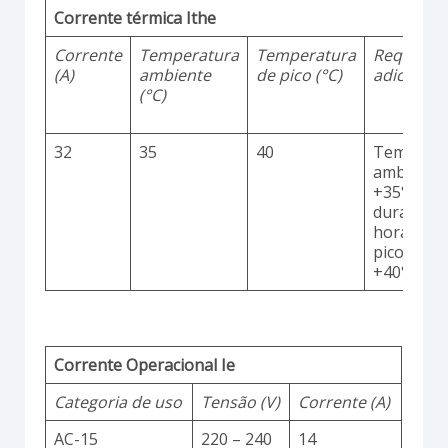
Corrente térmica Ithe
Corrente
Temperatura
Temperatura
Requisito
(A)
ambiente
de pico (°C)
adicionai
(°C)
32
35
40
Temperat
ambiente
+35°C
durante 2
horas co
picos até
+40°C
Corrente Operacional Ie
Categoria de uso
Tensão (V)
Corrente (A)
AC-15
220 – 240
14