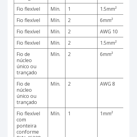
Fio flexível
Mín.
1
1.5mm²
C
Fio flexível
Mín.
2
6mm²
C
Fio flexível
Mín.
2
AWG 10
C
Fio flexível
Mín.
2
1.5mm²
C
Fio de
Mín.
2
6mm²
C
núcleo
único ou
trançado
Fio de
Mín.
2
AWG 8
C
núcleo
único ou
trançado
Fio flexível
Mín.
1
1mm²
C
com
ponteira
conforme