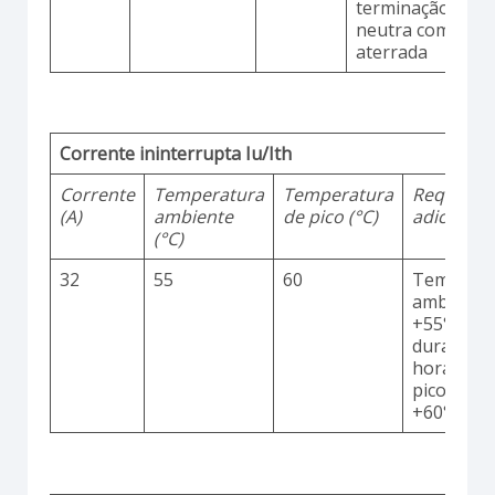
terminação
neutra comum
aterrada
Corrente ininterrupta Iu/Ith
Corrente
Temperatura
Temperatura
Requisito
(A)
ambiente
de pico (°C)
adicionai
(°C)
32
55
60
Temperat
ambiente
+55°C
durante 2
horas co
picos até
+60°C