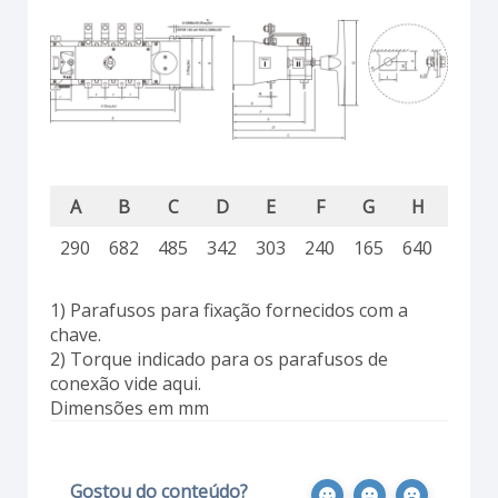
A
B
C
D
E
F
G
H
I
290
682
485
342
303
240
165
640
85
1) Parafusos para fixação fornecidos com a
chave.
2) Torque indicado para os parafusos de
conexão vide aqui.
Dimensões em mm
Gostou do conteúdo?