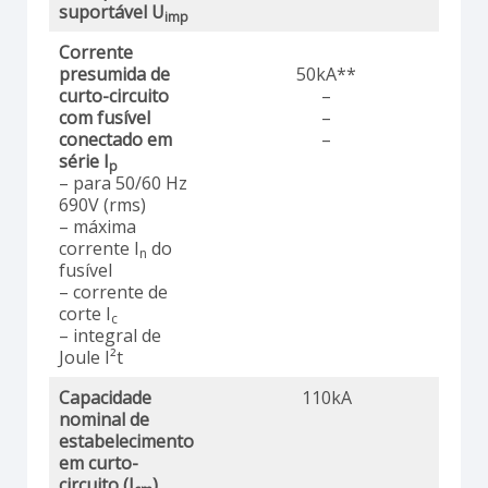
suportável U
imp
Corrente
presumida de
50kA**
curto-circuito
–
com fusível
–
conectado em
–
série I
p
– para 50/60 Hz
690V (rms)
– máxima
corrente I
do
n
fusível
– corrente de
corte I
c
– integral de
Joule I²t
Capacidade
110kA
nominal de
estabelecimento
em curto-
circuito (I
)