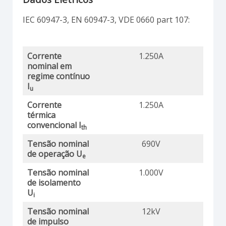
IEC 60947-3, EN 60947-3, VDE 0660 part 107:
Corrente
1.250A
nominal em
regime contínuo
I
u
Corrente
1.250A
térmica
convencional I
th
Tensão nominal
690V
de operação U
e
Tensão nominal
1.000V
de isolamento
U
i
Tensão nominal
12kV
de impulso