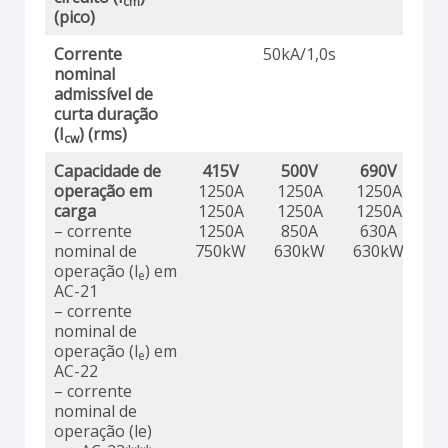
cm
(pico)
Corrente
50kA/1,0s
nominal
admissível de
curta duração
(I
) (rms)
cw
Capacidade de
415V
500V
690V
operação em
1250A
1250A
1250A
carga
1250A
1250A
1250A
– corrente
1250A
850A
630A
nominal de
750kW
630kW
630kW
operação (l
) em
e
AC-21
– corrente
nominal de
operação (l
) em
e
AC-22
– corrente
nominal de
operação (le)