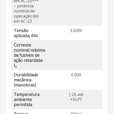
em AC-23***
– potência
nominal de
operação (le)
em AC-23
Tensão
3.500V
aplicada, 60s
Corrente
nominal máxima
de fusíveis de
ação retardada
I
n
Durabilidade
6.000
mecânica
(manobras)
Temperatura
(-25 até
ambiente
+55)ºC
permitida
Torque
65Nm