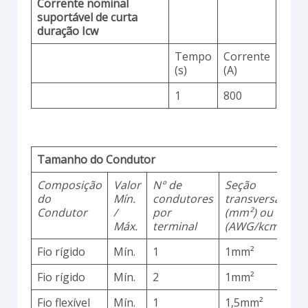
Corrente nominal
suportável de curta
duração Icw
Tempo
Corrente
(s)
(A)
1
800
Tamanho do Condutor
Composição
Valor
N° de
Seção
M
do
Mín.
condutores
transversal
d
Condutor
/
por
(mm²) ou
Máx.
terminal
(AWG/kcmil)
Fio rígido
Mín.
1
1mm²
C
Fio rígido
Mín.
2
1mm²
C
Fio flexível
Mín.
1
1,5mm²
C