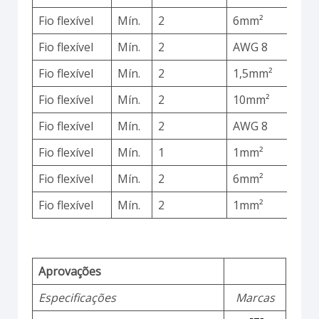
Fio flexível
Mín.
2
6mm²
C
Fio flexível
Mín.
2
AWG 8
C
Fio flexível
Mín.
2
1,5mm²
C
Fio flexível
Mín.
2
10mm²
C
Fio flexível
Mín.
2
AWG 8
C
Fio flexível
Mín.
1
1mm²
C
Fio flexível
Mín.
2
6mm²
C
Fio flexível
Mín.
2
1mm²
C
Aprovações
Especificações
Marcas