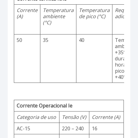
Corrente
Temperatura
Temperatura
Requisito
(A)
ambiente
de pico (°C)
adicionai
(°C)
50
35
40
Temperat
ambiente
+35°C
durante 2
horas co
picos até
+40°C
Corrente Operacional Ie
Categoria de uso
Tensão (V)
Corrente (A)
AC-15
220 – 240
16