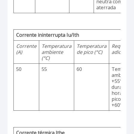
neutra comum
aterrada
Corrente ininterrupta Iu/Ith
Corrente
Temperatura
Temperatura
Requisito
(A)
ambiente
de pico (°C)
adicionai
(°C)
50
55
60
Temperat
ambiente
+55°C
durante 2
horas co
picos até
+60°C
Corrente térmica Ithe