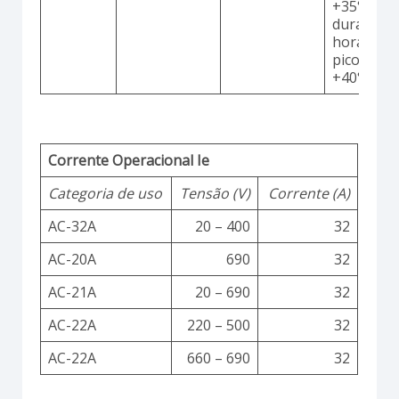
+35°C
durante 2
horas co
picos até
+40°C
Corrente Operacional Ie
Categoria de uso
Tensão (V)
Corrente (A)
AC-32A
20 – 400
32
AC-20A
690
32
AC-21A
20 – 690
32
AC-22A
220 – 500
32
AC-22A
660 – 690
32