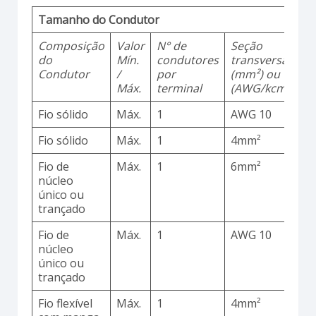
Tamanho do Condutor
Composição
Valor
N° de
Seção
M
do
Mín.
condutores
transversal
d
Condutor
/
por
(mm²) ou
Máx.
terminal
(AWG/kcmil)
Fio sólido
Máx.
1
AWG 10
C
Fio sólido
Máx.
1
4mm²
C
Fio de
Máx.
1
6mm²
C
núcleo
único ou
trançado
Fio de
Máx.
1
AWG 10
C
núcleo
único ou
trançado
Fio flexível
Máx.
1
4mm²
C