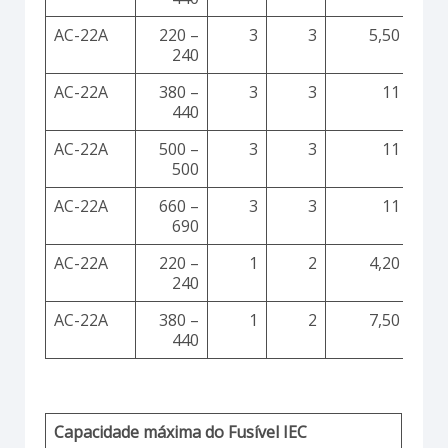
AC-22A
220 –
3
3
5,50
240
AC-22A
380 –
3
3
11
440
AC-22A
500 –
3
3
11
500
AC-22A
660 –
3
3
11
690
AC-22A
220 –
1
2
4,20
240
AC-22A
380 –
1
2
7,50
440
Capacidade máxima do Fusível IEC