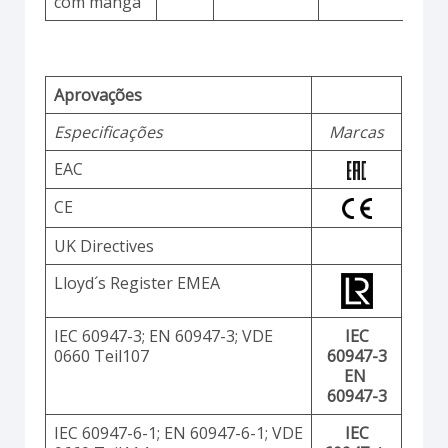
com manga
Aprovações
Especificações
Marcas
EAC
CE
UK Directives
Lloyd´s Register EMEA
IEC 60947-3; EN 60947-3; VDE
IEC
0660 Teil107
60947-3
EN
60947-3
IEC 60947-6-1; EN 60947-6-1; VDE
IEC