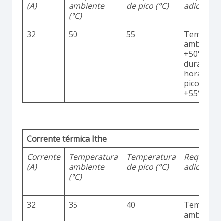
(A)
ambiente
de pico (°C)
adicionai
(°C)
32
50
55
Temperat
ambiente
+50°C
durante 2
horas co
picos até
+55°C
Corrente térmica Ithe
Corrente
Temperatura
Temperatura
Requisito
(A)
ambiente
de pico (°C)
adicionai
(°C)
32
35
40
Temperat
ambiente