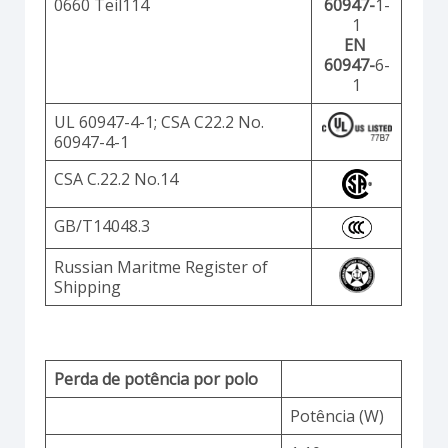
0660 Teil114
60947-
1-
1
EN
60947-
6-
1
UL 60947-4-1; CSA C22.2 No.
60947-4-1
CSA C.22.2 No.14
GB/T14048.3
Russian Maritme Register of
Shipping
Perda de potência por polo
Potência (W)