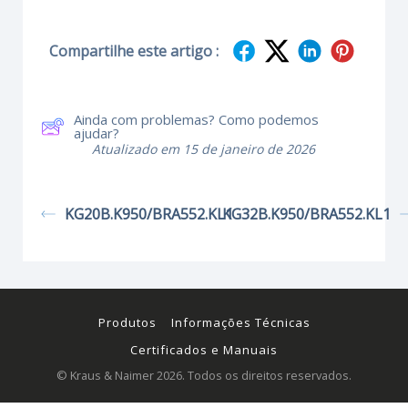
Compartilhe este artigo :
Ainda com problemas? Como podemos
ajudar?
Atualizado em 15 de janeiro de 2026
KG20B.K950/BRA552.KL1
KG32B.K950/BRA552.KL1
Produtos
Informações Técnicas
Certificados e Manuais
© Kraus & Naimer 2026. Todos os direitos reservados.