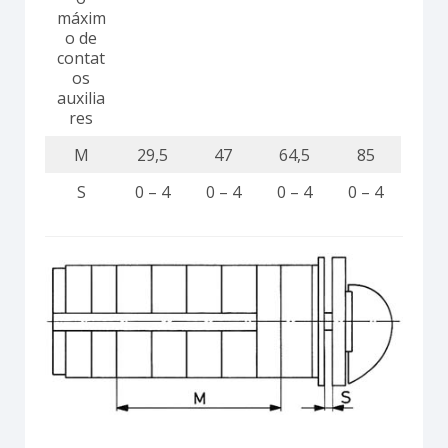
máxim
o de
contat
os
auxilia
res
M
29,5
47
64,5
85
S
0 – 4
0 – 4
0 – 4
0 – 4