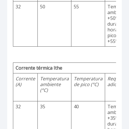
32
50
55
Temperat
ambiente
+50°C
durante 2
horas co
picos até
+55°C
Corrente térmica Ithe
Corrente
Temperatura
Temperatura
Requisito
(A)
ambiente
de pico (°C)
adicionai
(°C)
32
35
40
Temperat
ambiente
+35°C
durante 2