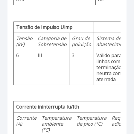
Tensão de Impulso Uimp
Tensão
Categoria de
Grau de
Sistema de
(kV)
Sobretensão
poluição
abastecimento
6
III
3
Válido para
linhas com
terminação
neutra comum
aterrada
Corrente ininterrupta Iu/Ith
Corrente
Temperatura
Temperatura
Requisito
(A)
ambiente
de pico (°C)
adicionai
(°C)