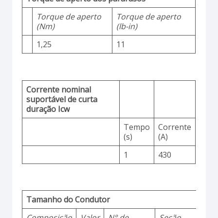
Torque de aperto
Torque de aperto
(Nm)
(lb-in)
1,25
11
Corrente nominal
suportável de curta
duração Icw
Tempo
Corrente
(s)
(A)
1
430
Tamanho do Condutor
Composição
Valor
N° de
Seção
M