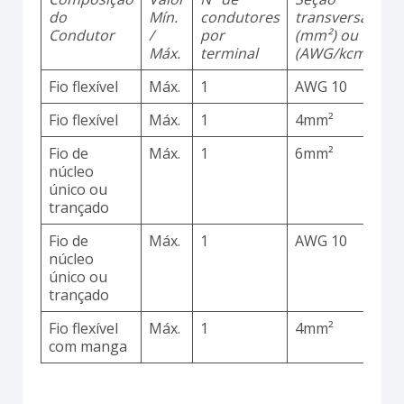
do
Mín.
condutores
transversal
d
Condutor
/
por
(mm²) ou
Máx.
terminal
(AWG/kcmil)
Fio flexível
Máx.
1
AWG 10
C
Fio flexível
Máx.
1
4mm²
C
Fio de
Máx.
1
6mm²
C
núcleo
único ou
trançado
Fio de
Máx.
1
AWG 10
C
núcleo
único ou
trançado
Fio flexível
Máx.
1
4mm²
C
com manga