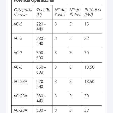
Potência Operacional
Categoria
Tensão
N° de
N° de
Potência
de uso
(V)
Fases
Polos
(kW)
AC-3
220 –
3
3
15
440
AC-3
380 –
3
3
22
440
AC-3
500 –
3
3
30
500
AC-3
660 –
3
3
18,50
690
AC-23A
220 –
3
3
18,50
240
AC-23A
380 –
3
3
30
440
AC-23A
500 –
3
3
37