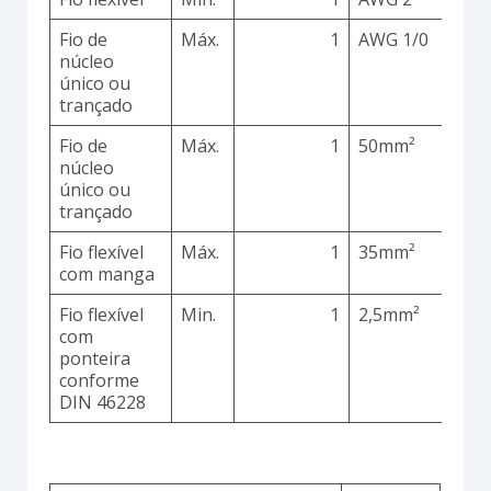
Fio de
Máx.
1
AWG 1/0
C
núcleo
único ou
trançado
Fio de
Máx.
1
50mm²
C
núcleo
único ou
trançado
Fio flexível
Máx.
1
35mm²
C
com manga
Fio flexível
Min.
1
2,5mm²
C
com
ponteira
conforme
DIN 46228