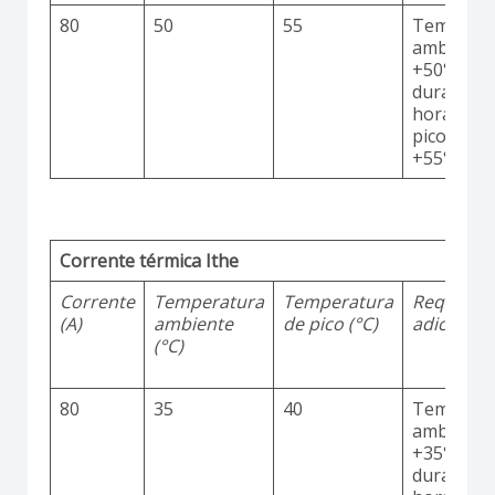
80
50
55
Temperat
ambiente
+50°C
durante 2
horas co
picos até
+55°C
Corrente térmica Ithe
Corrente
Temperatura
Temperatura
Requisito
(A)
ambiente
de pico (°C)
adicionai
(°C)
80
35
40
Temperat
ambiente
+35°C
durante 2