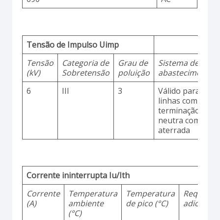
Tensão de Impulso Uimp
Tensão
Categoria de
Grau de
Sistema de
(kV)
Sobretensão
poluição
abastecimento
6
III
3
Válido para
linhas com
terminação
neutra comum
aterrada
Corrente ininterrupta Iu/Ith
Corrente
Temperatura
Temperatura
Requisito
(A)
ambiente
de pico (°C)
adicionai
(°C)