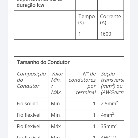
duração Icw
Tempo
Corrente
(s)
(A)
1
1600
Tamanho do Condutor
Composição
Valor
N° de
Seção
M
do
Mín.
condutores
transversal
d
Condutor
/
por
(mm²) ou
Máx.
terminal
(AWG/kcmil)
Fio sólido
Min.
1
2,5mm²
C
Fio flexível
Min.
1
4mm²
C
Fio flexível
Máx.
1
35mm²
C
Fio flexível
Min.
1
AWG 2
C