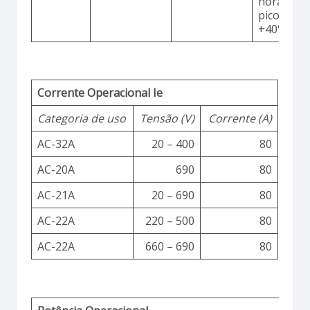
horas co
picos até
+40°C
Corrente Operacional Ie
Categoria de uso
Tensão (V)
Corrente (A)
AC-32A
20 – 400
80
AC-20A
690
80
AC-21A
20 – 690
80
AC-22A
220 – 500
80
AC-22A
660 – 690
80