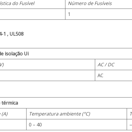
stica do Fusível
Número de Fusíveis
1
-1 , UL508
e isolação Ui
V)
AC / DC
AC
 térmica
 (A)
Temperatura ambiente (°C)
T
0 – 40