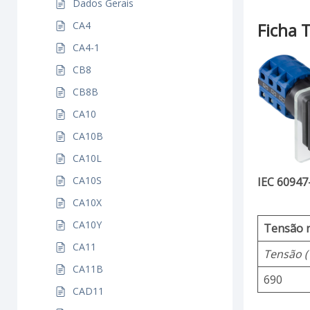
Dados Gerais
CA4
Ficha 
CA4-1
CB8
CB8B
CA10
CA10B
CA10L
CA10S
IEC 60947
CA10X
CA10Y
Tensão n
CA11
Tensão (
CA11B
690
CAD11