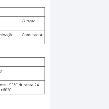
Função
rminação
Comutador
s
te +55°C durante 24
 +60°C