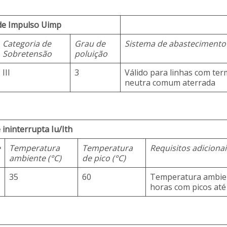
de Impulso Uimp
Categoria de
Grau de
Sistema de abastecimento
Sobretensão
poluição
III
3
Válido para linhas com te
neutra comum aterrada
 ininterrupta Iu/Ith
e
Temperatura
Temperatura
Requisitos adicionai
ambiente (°C)
de pico (°C)
35
60
Temperatura ambien
horas com picos até