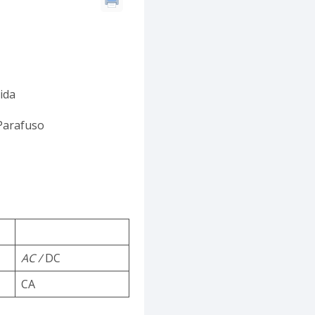
ida
 Parafuso
AC /
DC
CA