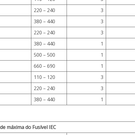
220 – 240
3
380 – 440
3
220 – 240
3
380 – 440
1
500 – 500
1
660 – 690
1
110 – 120
3
220 – 240
3
380 – 440
1
de máxima do Fusível IEC