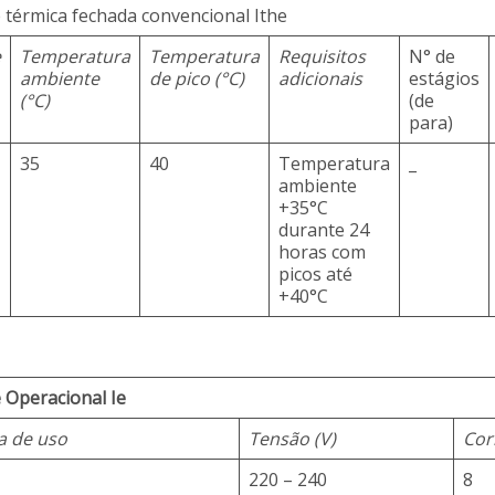
 térmica fechada convencional Ithe
e
Temperatura
Temperatura
Requisitos
N° de
ambiente
de pico (°C)
adicionais
estágios
(°C)
(de
para)
35
40
Temperatura
_
ambiente
+35°C
durante 24
horas com
picos até
+40°C
 Operacional Ie
a de uso
Tensão (V)
Cor
220 – 240
8