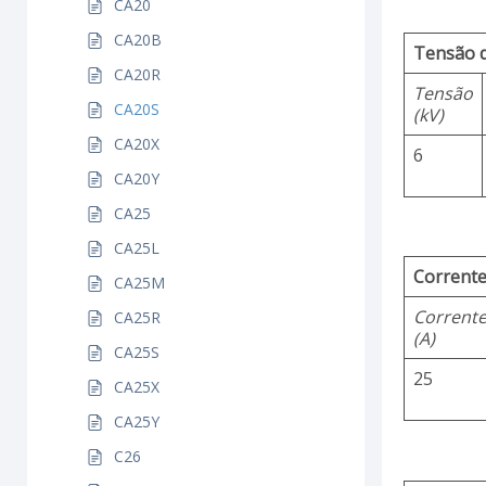
CA20
CA20B
Tensão 
CA20R
Tensão
CA20S
(kV)
CA20X
6
CA20Y
CA25
CA25L
Corrente
CA25M
Corrent
CA25R
(A)
CA25S
25
CA25X
CA25Y
C26