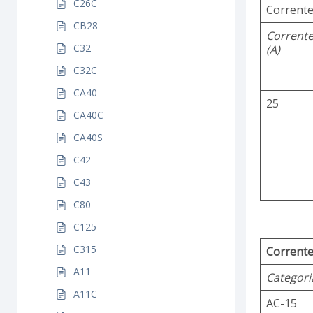
C26C
Corrente
CB28
Corrent
C32
(A)
C32C
CA40
25
CA40C
CA40S
C42
C43
C80
C125
C315
Corrente
A11
Categori
A11C
AC-15