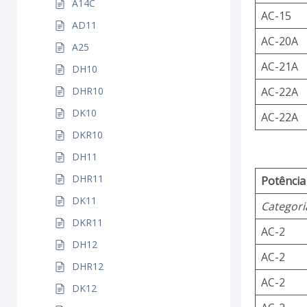
A14C
AC-15
AD11
AC-20A
A25
AC-21A
DH10
DHR10
AC-22A
DK10
AC-22A
DKR10
DH11
DHR11
Potência
DK11
Categori
DKR11
AC-2
DH12
AC-2
DHR12
AC-2
DK12