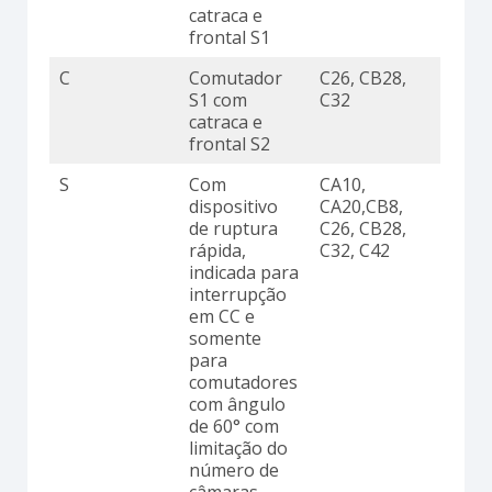
catraca e
frontal S1
C
Comutador
C26, CB28,
S1 com
C32
catraca e
frontal S2
S
Com
CA10,
dispositivo
CA20,CB8,
de ruptura
C26, CB28,
rápida,
C32, C42
indicada para
interrupção
em CC e
somente
para
comutadores
com ângulo
de 60° com
limitação do
número de
câmaras