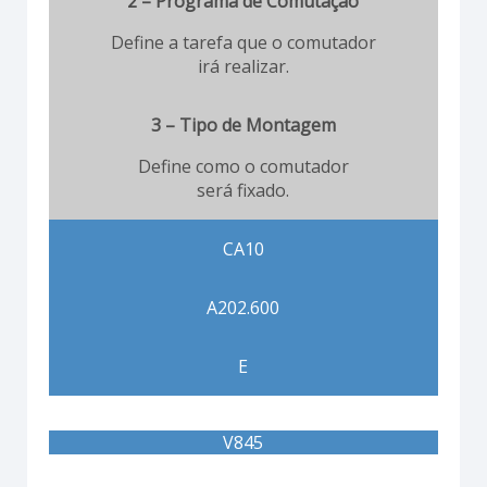
2 – Programa de Comutação
Define a tarefa que o comutador
irá realizar.
3 – Tipo de Montagem
Define como o comutador
será fixado.
CA10
A202.600
E
V845