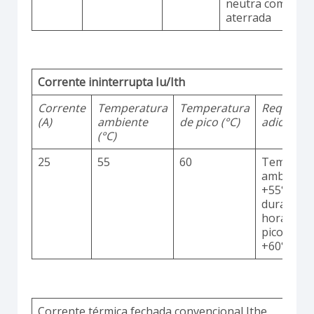
neutra comum
aterrada
Corrente ininterrupta Iu/Ith
Corrente
Temperatura
Temperatura
Requisito
(A)
ambiente
de pico (°C)
adicionai
(°C)
25
55
60
Temperat
ambiente
+55°C
durante 2
horas co
picos até
+60°C
Corrente térmica fechada convencional Ithe