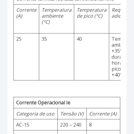
Corrente
Temperatura
Temperatura
Requisito
(A)
ambiente
de pico (°C)
adicionai
(°C)
25
35
40
Temperat
ambiente
+35°C
durante 2
horas co
picos até
+40°C
Corrente Operacional Ie
Categoria de uso
Tensão (V)
Corrente (A)
AC-15
220 – 240
8