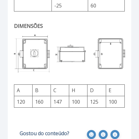
-25
60
DIMENSÕES
A
B
C
H
D
E
120
160
147
100
125
100
Gostou do conteúdo?