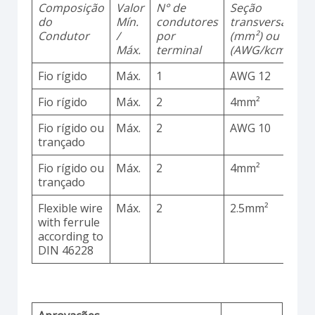
Composição
Valor
N° de
Seção
M
do
Mín.
condutores
transversal
d
Condutor
/
por
(mm²) ou
Máx.
terminal
(AWG/kcmil)
Fio rígido
Máx.
1
AWG 12
C
Fio rígido
Máx.
2
4mm²
C
Fio rígido ou
Máx.
2
AWG 10
C
trançado
Fio rígido ou
Máx.
2
4mm²
C
trançado
Flexible wire
Máx.
2
2.5mm²
C
with ferrule
according to
DIN 46228