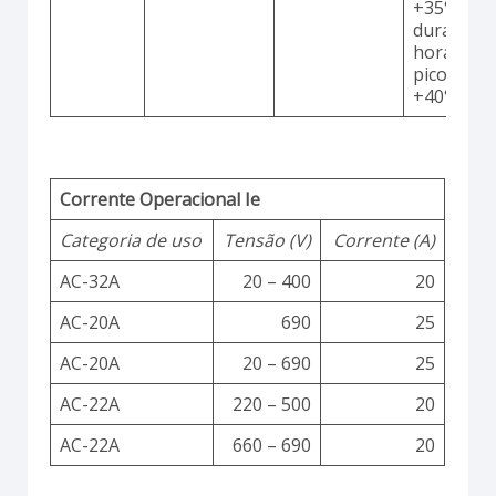
+35°C
durante 2
horas co
picos até
+40°C
Corrente Operacional Ie
Categoria de uso
Tensão (V)
Corrente (A)
AC-32A
20 – 400
20
AC-20A
690
25
AC-20A
20 – 690
25
AC-22A
220 – 500
20
AC-22A
660 – 690
20