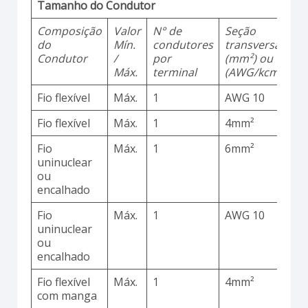
Tamanho do Condutor
Composição
Valor
N° de
Seção
M
do
Mín.
condutores
transversal
d
Condutor
/
por
(mm²) ou
Máx.
terminal
(AWG/kcmil)
Fio flexível
Máx.
1
AWG 10
C
Fio flexível
Máx.
1
4mm²
C
Fio
Máx.
1
6mm²
C
uninuclear
ou
encalhado
Fio
Máx.
1
AWG 10
C
uninuclear
ou
encalhado
Fio flexível
Máx.
1
4mm²
C
com manga