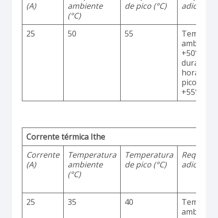
(A)
ambiente
de pico (°C)
adicionai
(°C)
25
50
55
Temperat
ambiente
+50°C
durante 2
horas co
picos até
+55°C
Corrente térmica Ithe
Corrente
Temperatura
Temperatura
Requisito
(A)
ambiente
de pico (°C)
adicionai
(°C)
25
35
40
Temperat
ambiente