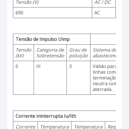
Tensão (V)
AC / DC
690
AC
Tensão de Impulso Uimp
Tensão
Categoria de
Grau de
Sistema de
(kV)
Sobretensão
poluição
abastecimento
6
III
3
Válido para
linhas com
terminação
neutra comum
aterrada
Corrente ininterrupta Iu/Ith
Corrente
Temperatura
Temperatura
Requisito