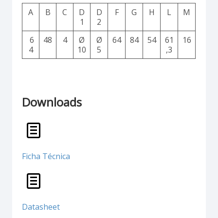
A
B
C
D
D
F
G
H
L
M
1
2
6
48
4
Ø
Ø
64
84
54
61
16
4
10
5
,3
Downloads
Ficha Técnica
Datasheet