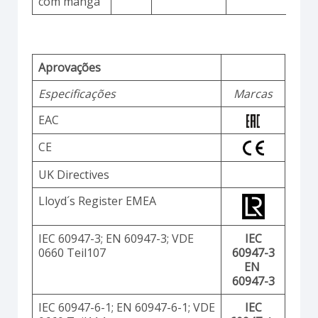
com manga
Aprovações
Especificações
Marcas
EAC
CE
UK Directives
Lloyd´s Register EMEA
IEC 60947-3; EN 60947-3; VDE
IEC
0660 Teil107
60947-3
EN
60947-3
IEC 60947-6-1; EN 60947-6-1; VDE
IEC