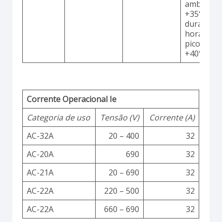
ambiente
+35°C
durante 2
horas co
picos até
+40°C
Corrente Operacional Ie
Categoria de uso
Tensão (V)
Corrente (A)
AC-32A
20 – 400
32
AC-20A
690
32
AC-21A
20 – 690
32
AC-22A
220 – 500
32
AC-22A
660 – 690
32