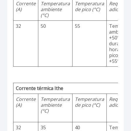
Corrente
Temperatura
Temperatura
Requisito
(A)
ambiente
de pico (°C)
adicionai
(°C)
32
50
55
Temperat
ambiente
+50°C
durante 2
horas co
picos até
+55°C
Corrente térmica Ithe
Corrente
Temperatura
Temperatura
Requisito
(A)
ambiente
de pico (°C)
adicionai
(°C)
32
35
40
Temperat