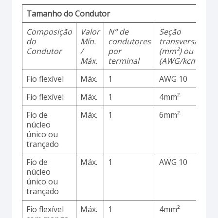
Tamanho do Condutor
Composição
Valor
N° de
Seção
M
do
Mín.
condutores
transversal
d
Condutor
/
por
(mm²) ou
Máx.
terminal
(AWG/kcmil)
Fio flexível
Máx.
1
AWG 10
C
Fio flexível
Máx.
1
4mm²
C
Fio de
Máx.
1
6mm²
C
núcleo
único ou
trançado
Fio de
Máx.
1
AWG 10
C
núcleo
único ou
trançado
Fio flexível
Máx.
1
4mm²
C