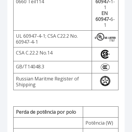
0660 Teil114
60947-
1-
1
EN
60947-
6-
1
UL 60947-4-1; CSA C22.2 No.
60947-4-1
CSA C.22.2 No.14
GB/T14048.3
Russian Maritme Register of
Shipping
Perda de potência por polo
Potência (W)