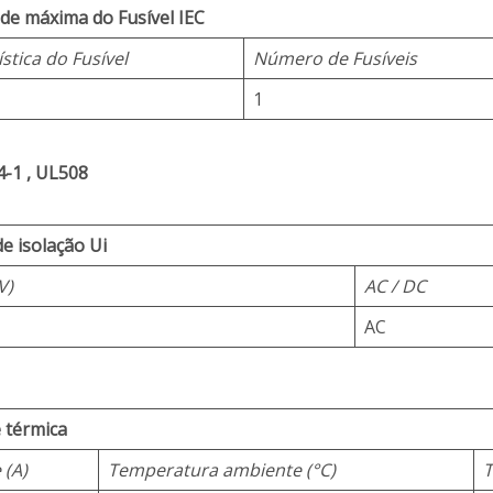
de máxima do Fusível IEC
stica do Fusível
Número de Fusíveis
1
-1 , UL508
e isolação Ui
V)
AC / DC
AC
 térmica
 (A)
Temperatura ambiente (°C)
T