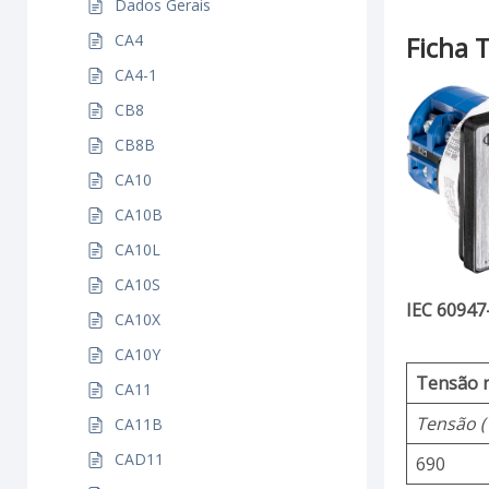
Dados Gerais
CA4
Ficha 
CA4-1
CB8
CB8B
CA10
CA10B
CA10L
CA10S
IEC 60947
CA10X
CA10Y
Tensão n
CA11
Tensão (
CA11B
CAD11
690