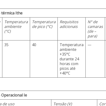
 térmica Ithe
e
Temperatura
Temperatura
Requisitos
N° de
ambiente
de pico (°C)
adicionais
camaras
(°C)
(de –
para)
35
40
Temperatura
—
ambiente
+35°C
durante 24
horas com
picos até
+40°C
 Operacional Ie
a de uso
Tensão (V)
Cor