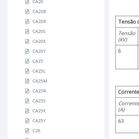
CA20
CA20B
Tensão 
CA20R
CA20S
Tensão
(kV)
CA20X
6
CA20Y
CA25
CA25L
CA25M
CA25R
Corrente
CA25S
Corrent
(A)
CA25X
CA25Y
63
C26