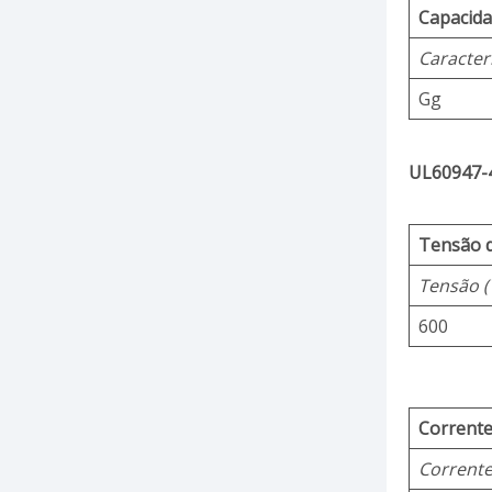
Capacida
Caracterí
Gg
UL60947-4
Tensão d
Tensão (
600
Corrente
Corrente