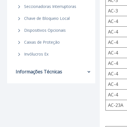
AC-3
Seccionadoras Interruptoras
AC-3
Chave de Bloqueio Local
AC-4
Dispositivos Opcionais
AC-4
AC-4
Caixas de Proteção
AC-4
Invólucros Ex
AC-4
Informações Técnicas
AC-4
AC-4
AC-4
AC-23A