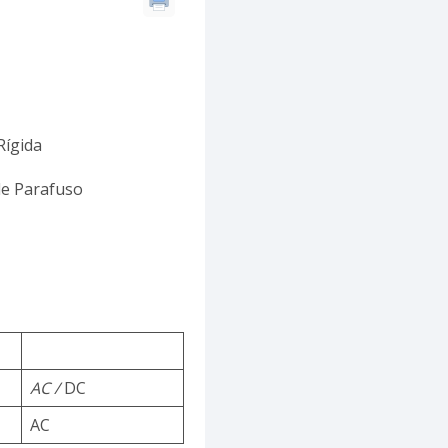
Rígida
de Parafuso
AC /
DC
AC