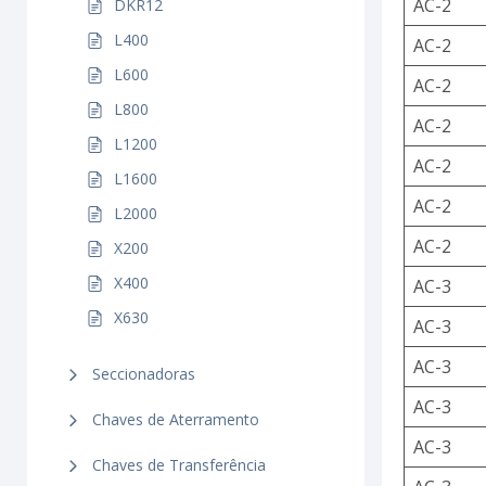
AC-2
DKR12
L400
AC-2
L600
AC-2
L800
AC-2
L1200
AC-2
L1600
AC-2
L2000
AC-2
X200
X400
AC-3
X630
AC-3
AC-3
Seccionadoras
AC-3
Chaves de Aterramento
AC-3
Chaves de Transferência