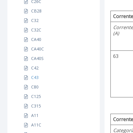
C26C
CB28
Corrente
C32
Corrent
C32C
(A)
CA40
CA40C
63
CA40S
C42
C43
C80
C125
C315
A11
Corrente
A11C
Categori