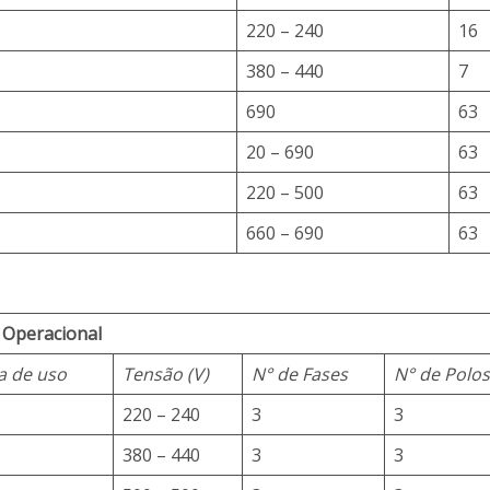
220 – 240
16
380 – 440
7
690
63
20 – 690
63
220 – 500
63
660 – 690
63
 Operacional
a de uso
Tensão (V)
N° de Fases
N° de Polo
220 – 240
3
3
380 – 440
3
3