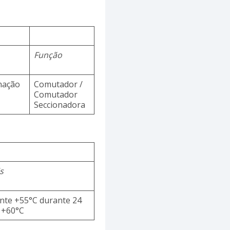
Função
inação
Comutador /
Comutador
Seccionadora
s
te +55°C durante 24
 +60°C