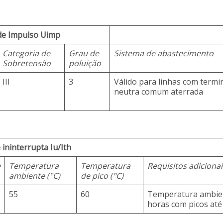
de Impulso Uimp
Categoria de
Grau de
Sistema de abastecimento
Sobretensão
poluição
III
3
Válido para linhas com term
neutra comum aterrada
 ininterrupta Iu/Ith
e
Temperatura
Temperatura
Requisitos adicionai
ambiente (°C)
de pico (°C)
55
60
Temperatura ambien
horas com picos até