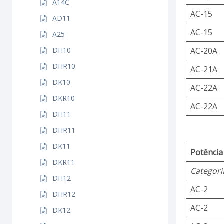
A14C
AC-15
AD11
AC-15
A25
AC-20A
DH10
DHR10
AC-21A
DK10
AC-22A
DKR10
AC-22A
DH11
DHR11
DK11
Potência
DKR11
Categori
DH12
AC-2
DHR12
AC-2
DK12