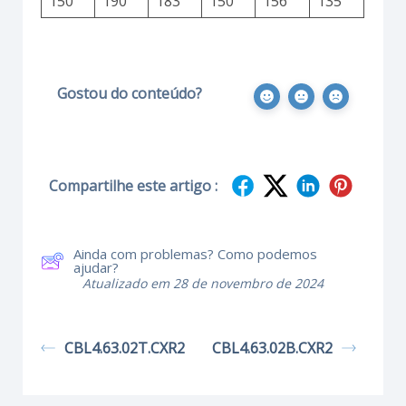
150
190
183
150
156
135
Gostou do conteúdo?
Compartilhe este artigo :
Ainda com problemas? Como podemos
ajudar?
Atualizado em 28 de novembro de 2024
CBL4.63.02T.CXR2
CBL4.63.02B.CXR2