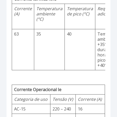
Corrente
Temperatura
Temperatura
Requisito
(A)
ambiente
de pico (°C)
adicionai
(°C)
63
35
40
Temperat
ambiente
+35°C
durante 2
horas co
picos até
+40°C
Corrente Operacional Ie
Categoria de uso
Tensão (V)
Corrente (A)
AC-15
220 – 240
16