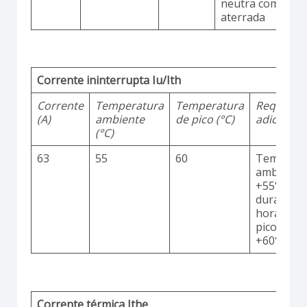
neutra comum
aterrada
Corrente ininterrupta Iu/Ith
Corrente
Temperatura
Temperatura
Requisito
(A)
ambiente
de pico (°C)
adicionai
(°C)
63
55
60
Temperat
ambiente
+55°C
durante 2
horas co
picos até
+60°C
Corrente térmica Ithe