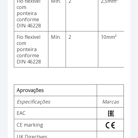
Fio flexível
Mín.
2
2,5mm²
C
com
ponteira
conforme
DIN 46228
Fio flexível
Mín.
2
10mm²
C
com
ponteira
conforme
DIN 46228
Aprovações
Especificações
Marcas
EAC
CE marking
UK Directives