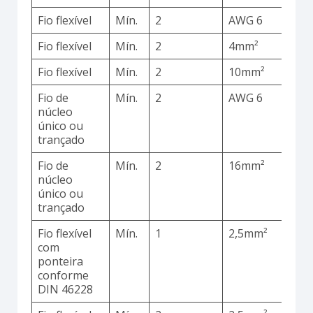
Fio flexível
Mín.
2
AWG 6
C
Fio flexível
Mín.
2
4mm²
C
Fio flexível
Mín.
2
10mm²
C
Fio de
Mín.
2
AWG 6
C
núcleo
único ou
trançado
Fio de
Mín.
2
16mm²
C
núcleo
único ou
trançado
Fio flexível
Mín.
1
2,5mm²
C
com
ponteira
conforme
DIN 46228