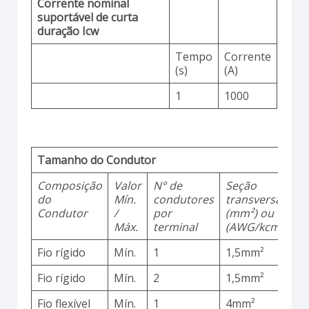
Corrente nominal
suportável de curta
duração Icw
Tempo
Corrente
(s)
(A)
1
1000
Tamanho do Condutor
Composição
Valor
N° de
Seção
M
do
Mín.
condutores
transversal
d
Condutor
/
por
(mm²) ou
Máx.
terminal
(AWG/kcmil)
Fio rígido
Mín.
1
1,5mm²
C
Fio rígido
Mín.
2
1,5mm²
C
Fio flexível
Mín.
1
4mm²
C