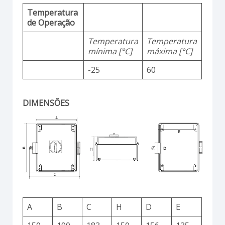
Temperatura
de Operação
Temperatura
Temperatura
mínima [°C]
máxima [°C]
-25
60
DIMENSÕES
A
B
C
H
D
E