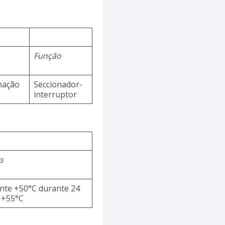
Função
inação
Seccionador-
interruptor
s
te +50°C durante 24
 +55°C