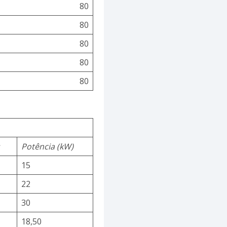
80
80
80
80
80
s
Potência (kW)
15
22
30
18,50