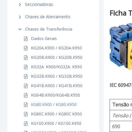
Seccionadoras
Ficha 
Chaves de Aterramento
Chaves de Transferência
Dados Gerais
KG20A.K900 / KG20A.K950
KG20B.K900 / KG20B.K950
KG32A. K900/KG32A. K950
KG32B.K900 / KG32B.K950
IEC 60947
KG41B.K900 / KG41B.K950
KG64B.K900/KG64B.K950
Tensão n
KG80.K900 / KG80.K950
KG80C.K900 / KG80C.K950
Tensão (
KG100.K900 / KG100.K950
690