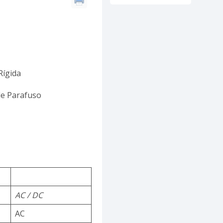
Rígida
de Parafuso
AC / DC
AC