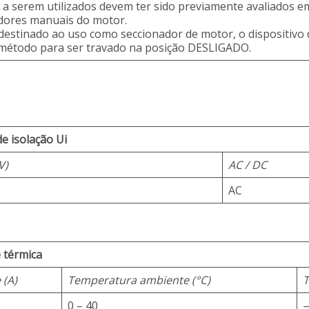
 a serem utilizados devem ter sido previamente avaliados 
dores manuais do motor.
estinado ao uso como seccionador de motor, o dispositivo 
étodo para ser travado na posição DESLIGADO.
e isolação Ui
V)
AC / DC
AC
 térmica
 (A)
Temperatura ambiente (°C)
T
0 – 40