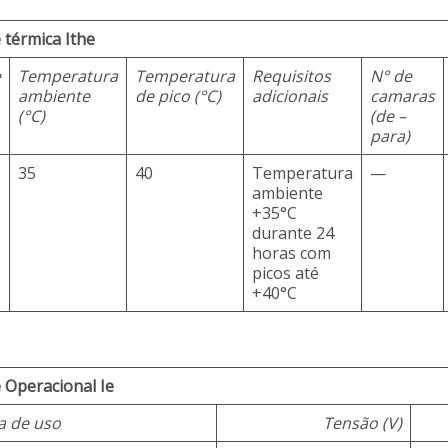
 térmica Ithe
e
Temperatura
Temperatura
Requisitos
N° de
ambiente
de pico (°C)
adicionais
camaras
(°C)
(de –
para)
35
40
Temperatura
—
ambiente
+35°C
durante 24
horas com
picos até
+40°C
 Operacional Ie
a de uso
Tensão (V)