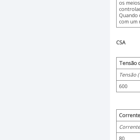
os meios
controla
Quando d
com um m
CSA
Tensão d
Tensão (
600
Corrente
Corrente
80