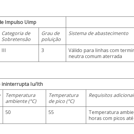
de Impulso Uimp
Categoria de
Grau de
Sistema de abastecimento
Sobretensão
poluição
III
3
Válido para linhas com term
neutra comum aterrada
 ininterrupta Iu/Ith
e
Temperatura
Temperatura
Requisitos adicionai
ambiente (°C)
de pico (°C)
50
55
Temperatura ambien
horas com picos até