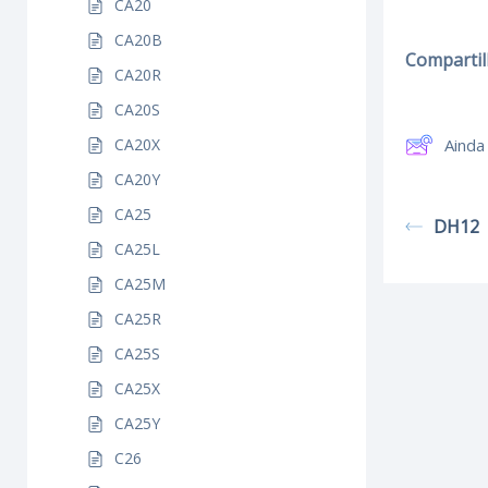
CA20
CA20B
Compartilh
CA20R
CA20S
Ainda
CA20X
CA20Y
CA25
DH12
CA25L
CA25M
CA25R
CA25S
CA25X
CA25Y
C26