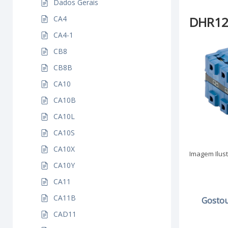
Dados Gerais
CA4
DHR12 
CA4-1
CB8
CB8B
CA10
CA10B
CA10L
CA10S
CA10X
Imagem Ilust
CA10Y
CA11
CA11B
Gostou
CAD11