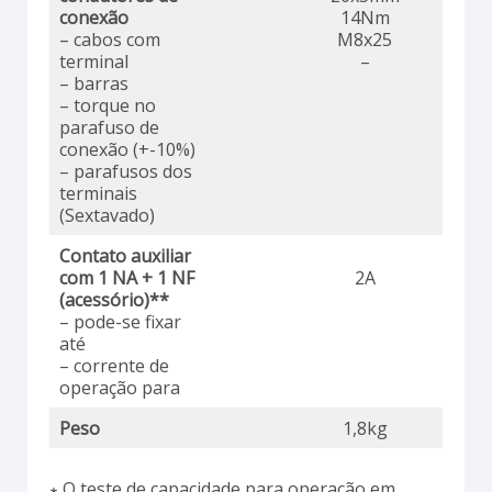
conexão
14Nm
– cabos com
M8x25
terminal
–
– barras
– torque no
parafuso de
conexão (+-10%)
– parafusos dos
terminais
(Sextavado)
Contato auxiliar
com 1 NA + 1 NF
2A
(acessório)**
– pode-se fixar
até
– corrente de
operação para
Peso
1,8kg
∗ O teste de capacidade para operação em