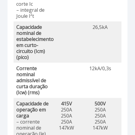
corte Ic
– integral de
Joule I²t
Capacidade
26,5kA
nominal de
estabelecimento
em curto-
circuito (Icm)
(pico)
Corrente
12kA/0,3s
nominal
admissível de
curta duração
(Icw) (rms)
Capacidade de
415V
500V
69
operação em
250A
250A
25
carga
250A
250A
25
– corrente
250A
250A
13
nominal de
147kW
147kW
13
operação (le)