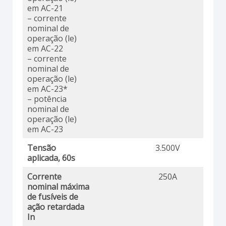
em AC-21
– corrente
nominal de
operação (le)
em AC-22
– corrente
nominal de
operação (le)
em AC-23*
– potência
nominal de
operação (le)
em AC-23
Tensão
3.500V
aplicada, 60s
Corrente
250A
nominal máxima
de fusíveis de
ação retardada
In