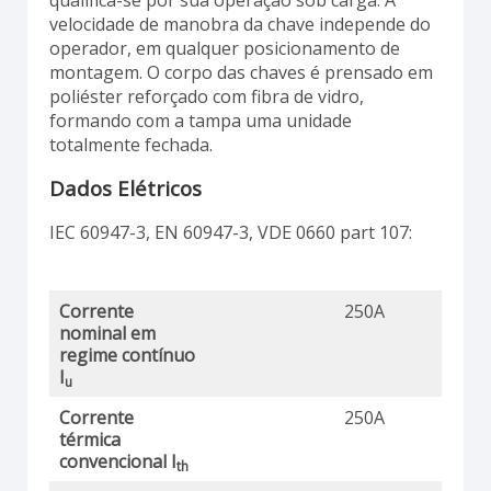
qualifica-se por sua operação sob carga. A
velocidade de manobra da chave independe do
operador, em qualquer posicionamento de
montagem. O corpo das chaves é prensado em
poliéster reforçado com fibra de vidro,
formando com a tampa uma unidade
totalmente fechada.
Dados Elétricos
IEC 60947-3, EN 60947-3, VDE 0660 part 107:
Corrente
250A
nominal em
regime contínuo
I
u
Corrente
250A
térmica
convencional I
th