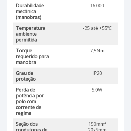
Durabilidade
16.000
mecânica
(manobras)
Temperatura
-25 até +55ºC
ambiente
permitida
Torque
7,5Nm
requerido para
manobra
Grau de
IP20
proteção
Perda de
5.0W
potência por
polo com
corrente de
regime
Seção dos
150mm²
condutores de
20x5mm