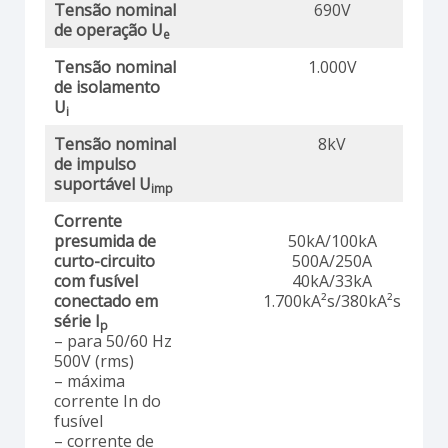
Tensão nominal
690V
de operação U
e
Tensão nominal
1.000V
de isolamento
U
i
Tensão nominal
8kV
de impulso
suportável U
imp
Corrente
presumida de
50kA/100kA
curto-circuito
500A/250A
com fusível
40kA/33kA
conectado em
1.700kA²s/380kA²s
série I
p
– para 50/60 Hz
500V (rms)
– máxima
corrente In do
fusível
– corrente de