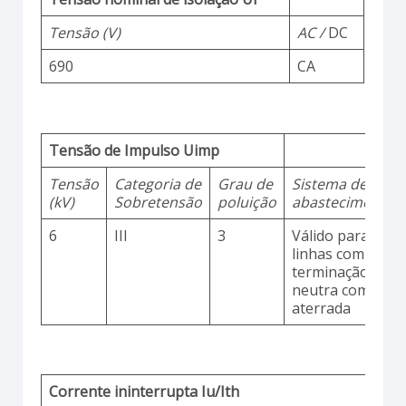
Tensão (V)
AC /
DC
690
CA
Tensão de Impulso Uimp
Tensão
Categoria de
Grau de
Sistema de
(kV)
Sobretensão
poluição
abastecimento
6
III
3
Válido para
linhas com
terminação
neutra comum
aterrada
Corrente ininterrupta Iu/Ith