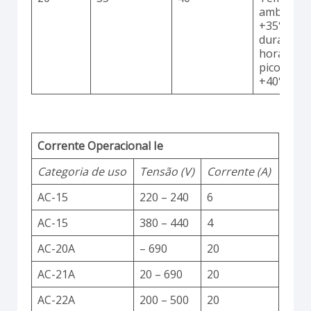
ambiente
+35°C
durante 2
horas co
picos até
+40°C
Corrente Operacional Ie
Categoria de uso
Tensão (V)
Corrente (A)
AC-15
220 – 240
6
AC-15
380 – 440
4
AC-20A
– 690
20
AC-21A
20 – 690
20
AC-22A
200 – 500
20