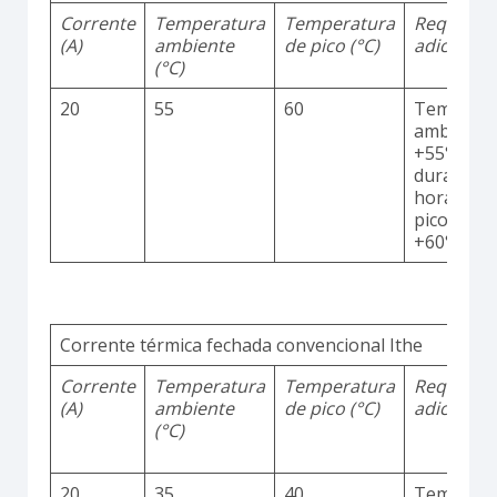
Corrente
Temperatura
Temperatura
Requisito
(A)
ambiente
de pico (°C)
adicionai
(°C)
20
55
60
Temperat
ambiente
+55°C
durante 2
horas co
picos até
+60°C
Corrente térmica fechada convencional Ithe
Corrente
Temperatura
Temperatura
Requisito
(A)
ambiente
de pico (°C)
adicionai
(°C)
20
35
40
Temperat