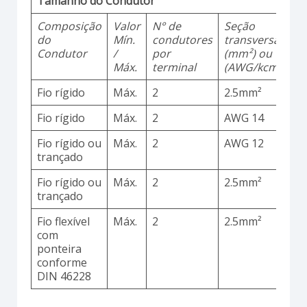
Tamanho do Condutor
Composição
Valor
N° de
Seção
M
do
Mín.
condutores
transversal
d
Condutor
/
por
(mm²) ou
Máx.
terminal
(AWG/kcmil)
Fio rígido
Máx.
2
2.5mm²
C
Fio rígido
Máx.
2
AWG 14
C
Fio rígido ou
Máx.
2
AWG 12
C
trançado
Fio rígido ou
Máx.
2
2.5mm²
C
trançado
Fio flexível
Máx.
2
2.5mm²
C
com
ponteira
conforme
DIN 46228