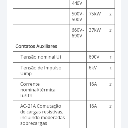
440V
500V-
75kW
2)
500V
660V-
37kW
2)
690V
Contatos Auxiliares
Tensão nominal Ui
690V
1)
Tensão de Impulso
6kV
1)
Uimp
Corrente
16A
2)
nominal/térmica
Iu/Ith
AC-21A Comutação
16A
2)
de cargas resistivas,
incluindo moderadas
sobrecargas