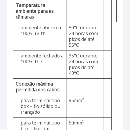
Temperatura
ambiente para as
câmaras
ambiente aberto a
50°C durante
100% Iu/Ith
24 horas com
picos de até
55°C
ambiente fechado a
35°C durante
100% Ithe
24 horas com
picos de até
40°C
Conexão máxima
permitida dos cabos
para terminal tipo
95mm²
box – fio sólido ou
trançado
para terminal tipo
50mm²
box – fio com