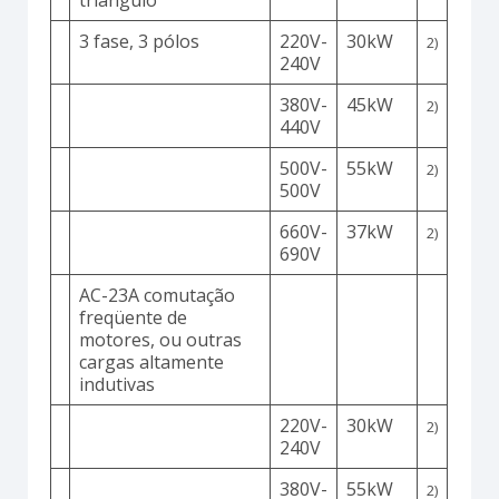
triângulo
3 fase, 3 pólos
220V-
30kW
2)
240V
380V-
45kW
2)
440V
500V-
55kW
2)
500V
660V-
37kW
2)
690V
AC-23A comutação
freqüente de
motores, ou outras
cargas altamente
indutivas
220V-
30kW
2)
240V
380V-
55kW
2)