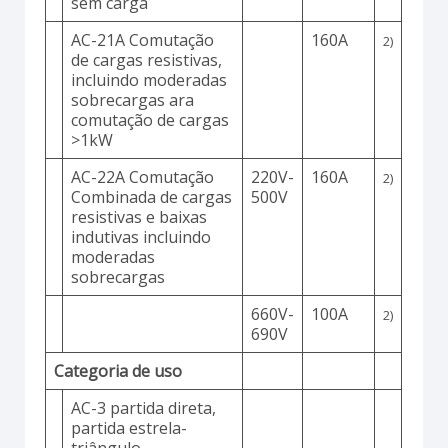
sem carga
AC-21A Comutação
160A
2)
de cargas resistivas,
incluindo moderadas
sobrecargas ara
comutação de cargas
>1kW
AC-22A Comutação
220V-
160A
2)
Combinada de cargas
500V
resistivas e baixas
indutivas incluindo
moderadas
sobrecargas
660V-
100A
2)
690V
Categoria de uso
AC-3 partida direta,
partida estrela-