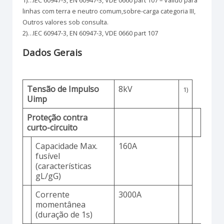
linhas com terra e neutro comum,sobre-carga categoria III,
Outros valores sob consulta.
2)…IEC 60947-3, EN 60947-3, VDE 0660 part 107
Dados Gerais
Tensão de Impulso
8kV
1)
Uimp
Proteção contra
curto-circuito
Capacidade Max.
160A
fusível
(características
gL/gG)
Corrente
3000A
momentânea
(duração de 1s)