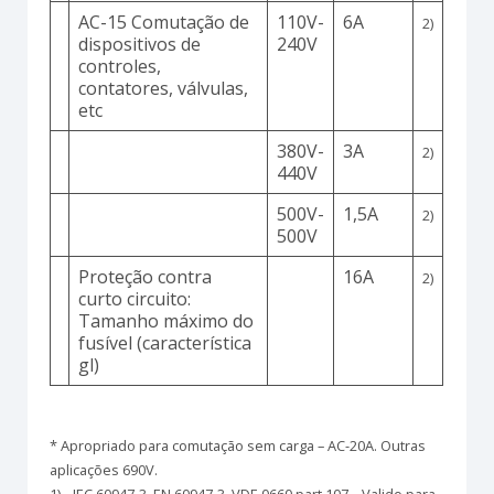
AC-15 Comutação de
110V-
6A
2)
dispositivos de
240V
controles,
contatores, válvulas,
etc
380V-
3A
2)
440V
500V-
1,5A
2)
500V
Proteção contra
16A
2)
curto circuito:
Tamanho máximo do
fusível (característica
gl)
* Apropriado para comutação sem carga – AC-20A. Outras
aplicações 690V.
1)…IEC 60947-3, EN 60947-3, VDE 0660 part 107 – Valido para