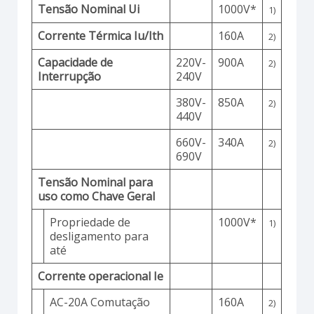
Tensão Nominal Ui
1000V*
1)
Corrente Térmica Iu/Ith
160A
2)
Capacidade de
220V-
900A
2)
Interrupção
240V
380V-
850A
2)
440V
660V-
340A
2)
690V
Tensão Nominal para
uso como Chave Geral
Propriedade de
1000V*
1)
desligamento para
até
Corrente operacional Ie
AC-20A Comutação
160A
2)