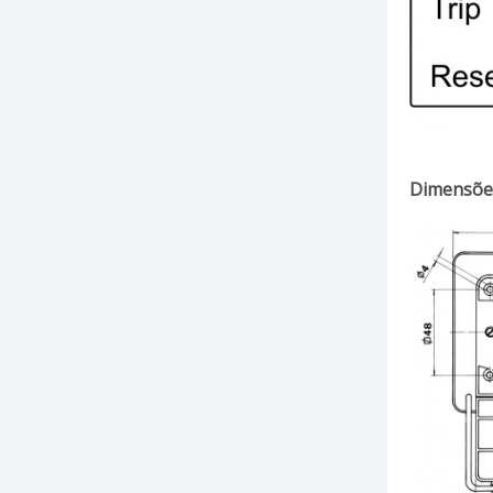
Dimensõ