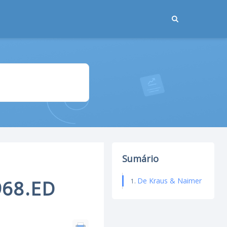
Sumário
De Kraus & Naimer
968.ED