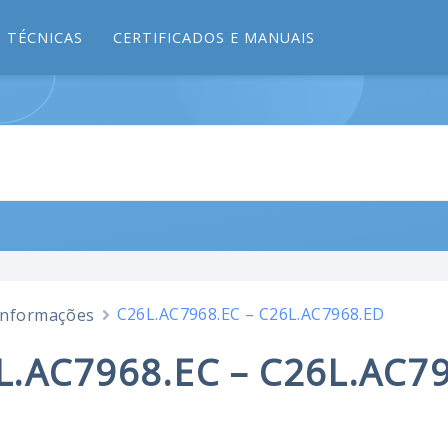
 TÉCNICAS
CERTIFICADOS E MANUAIS
C26L.AC7968.EC – C26L.AC7968.ED
Informações
L.AC7968.EC – C26L.AC7