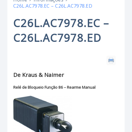
C26L.AC7978.EC – C26L.AC7978.ED
C26L.AC7978.EC –
C26L.AC7978.ED
De Kraus & Naimer
Relé de Bloqueio Função 86 – Rearme Manual