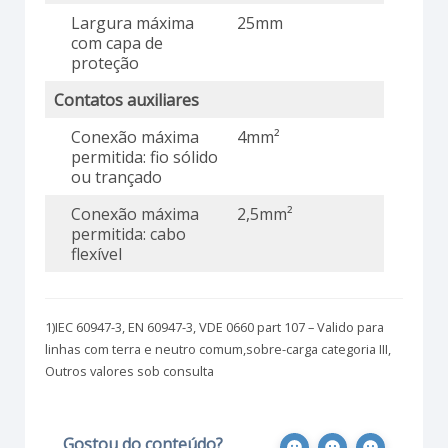
Largura máxima
25mm
com capa de
proteção
Contatos auxiliares
Conexão máxima
4mm²
permitida: fio sólido
ou trançado
Conexão máxima
2,5mm²
permitida: cabo
flexível
1)IEC 60947-3, EN 60947-3, VDE 0660 part 107 – Valido para
linhas com terra e neutro comum,sobre-carga categoria III,
Outros valores sob consulta
Gostou do conteúdo?