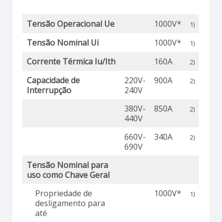
Tensão Operacional Ue
1000V*
1)
Tensão Nominal Ui
1000V*
1)
Corrente Térmica Iu/Ith
160A
2)
Capacidade de
220V-
900A
2)
Interrupção
240V
380V-
850A
2)
440V
660V-
340A
2)
690V
Tensão Nominal para
uso como Chave Geral
Propriedade de
1000V*
1)
desligamento para
até