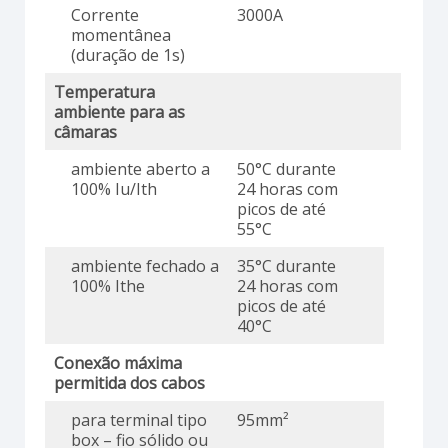
Corrente
3000A
momentânea
(duração de 1s)
Temperatura
ambiente para as
câmaras
ambiente aberto a
50°C durante
100% Iu/Ith
24 horas com
picos de até
55°C
ambiente fechado a
35°C durante
100% Ithe
24 horas com
picos de até
40°C
Conexão máxima
permitida dos cabos
para terminal tipo
95mm²
box – fio sólido ou