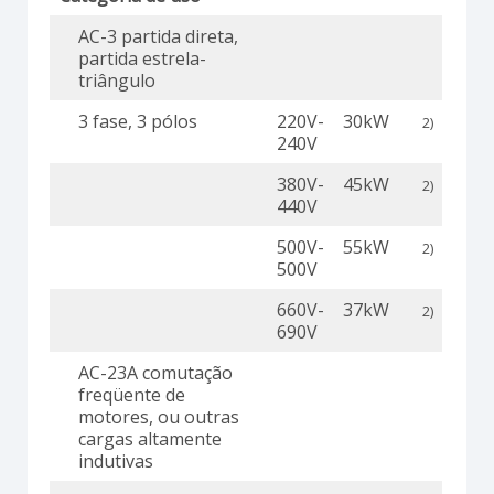
AC-3 partida direta,
partida estrela-
triângulo
3 fase, 3 pólos
220V-
30kW
2)
240V
380V-
45kW
2)
440V
500V-
55kW
2)
500V
660V-
37kW
2)
690V
AC-23A comutação
freqüente de
motores, ou outras
cargas altamente
indutivas