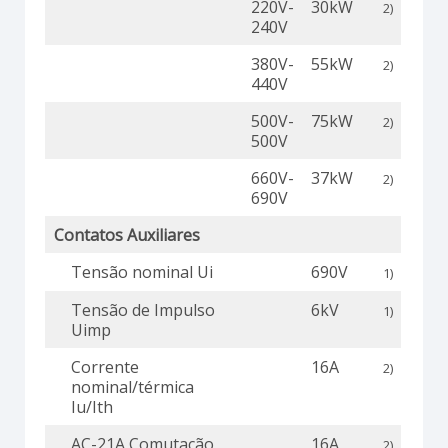
220V-
30kW
2)
240V
380V-
55kW
2)
440V
500V-
75kW
2)
500V
660V-
37kW
2)
690V
Contatos Auxiliares
Tensão nominal Ui
690V
1)
Tensão de Impulso
6kV
1)
Uimp
Corrente
16A
2)
nominal/térmica
Iu/Ith
AC-21A Comutação
16A
2)