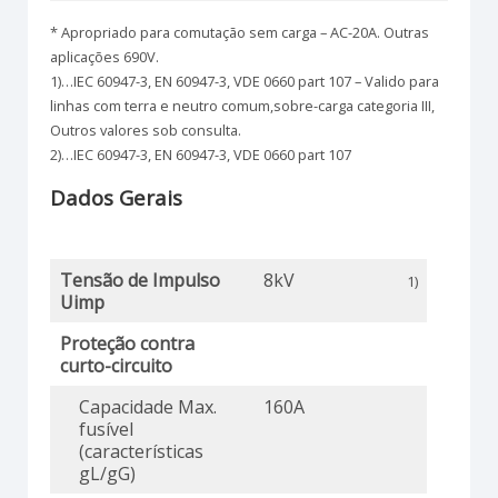
* Apropriado para comutação sem carga – AC-20A. Outras
aplicações 690V.
1)…IEC 60947-3, EN 60947-3, VDE 0660 part 107 – Valido para
linhas com terra e neutro comum,sobre-carga categoria III,
Outros valores sob consulta.
2)…IEC 60947-3, EN 60947-3, VDE 0660 part 107
Dados Gerais
Tensão de Impulso
8kV
1)
Uimp
Proteção contra
curto-circuito
Capacidade Max.
160A
fusível
(características
gL/gG)